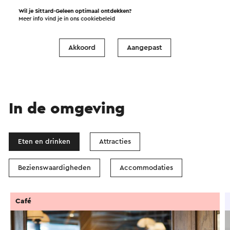
Wil je Sittard-Geleen optimaal ontdekken?
Start de route
Meer info vind je in ons
cookiebeleid
©
contributors
OpenStreetMap
Filters tonen
Akkoord
Aangepast
In de omgeving
Eten en drinken
Attracties
Bezienswaardigheden
Accommodaties
Café