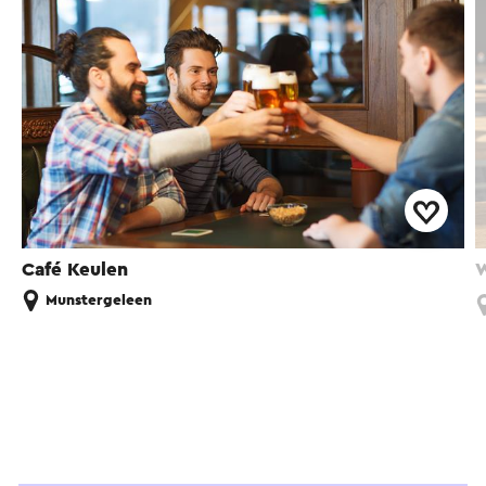
Café Keulen
W
Munstergeleen