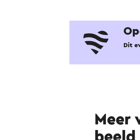
Op
Dit 
Meer 
beeld