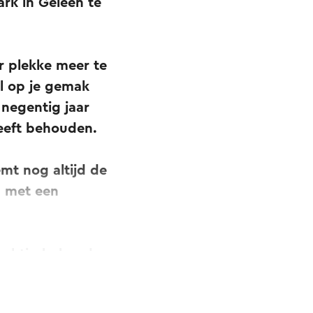
rk in Geleen te
r plekke meer te
l op je gemak
 negentig jaar
heeft behouden.
mt nog altijd de
n met een
rachtig behouden
n heel andere
pop plaats.