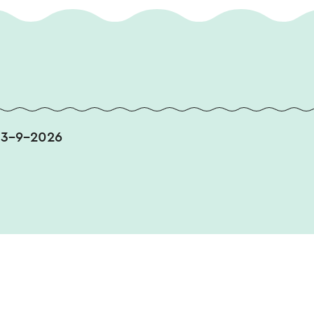
et Burgemeester Damenpark is zowel op zaterd
elijk.
13-9-2026