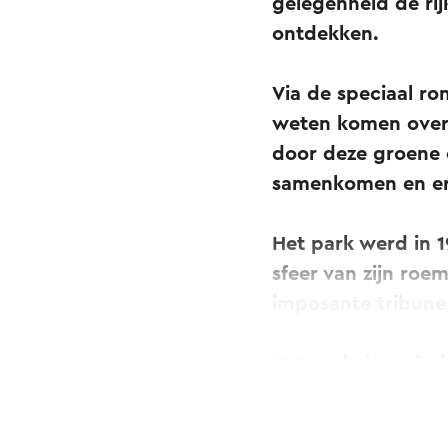
gelegenheid de ri
ontdekken.
Via de speciaal ro
weten komen over 
door deze groene o
samenkomen en erv
Het park werd in 
sfeer van zijn roe
imposante tribune
Het oude kassahui
gebleven. Muziekl
mijlpaal: in 1970 v