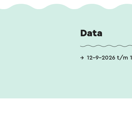
Openingstijden: h
zondag vrij toegank
Data
Foto: Marc Schols.
12-9-2026 t/m 