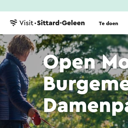
Te doen
Open M
Burgeme
Damenpa