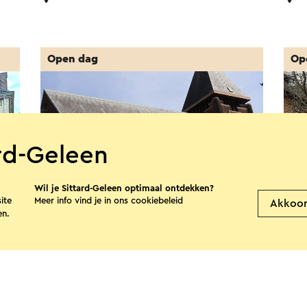
Open dag
Op
ard-Geleen
Wil je Sittard-Geleen optimaal ontdekken?
ite
Meer info vind je in ons
cookiebeleid
Akkoo
en.
Open Monumentendag
Op
Kloostercomplex Leyenbroek
Sit
12-9-2026 t/m 13-9-2026
12-
S
Sittard