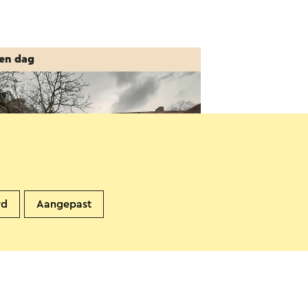
en dag
rd
Aangepast
en Monumentendag Bergerhof
tard
9-2026
ittard