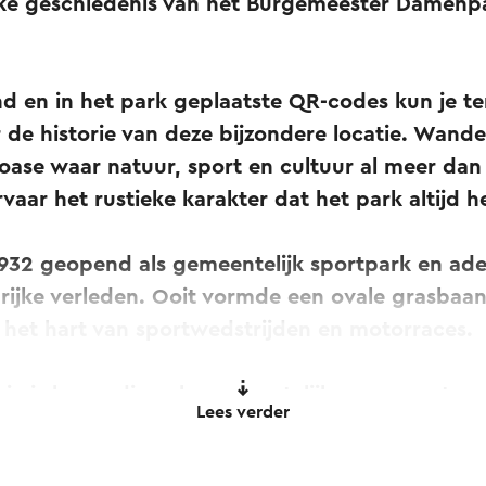
jke geschiedenis van het Burgemeester Damenpa
nd en in het park geplaatste QR-codes kun je te
de historie van deze bijzondere locatie. Wande
ase waar natuur, sport en cultuur al meer dan
aar het rustieke karakter dat het park altijd 
1932 geopend als gemeentelijk sportpark en ade
mrijke verleden. Ooit vormde een ovale grasbaa
 het hart van sportwedstrijden en motorraces.
sje is bovendien als gemeentelijk monument p
Lees verder
iefhebbers zullen de plek ook herkennen van ee
ond hier namelijk de allereerste editie van Pink