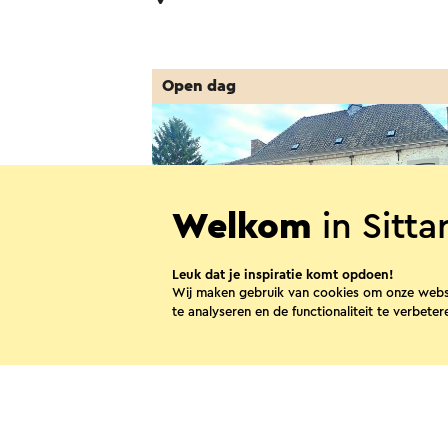
Open dag
Welkom
in Sitt
Leuk dat je inspiratie komt opdoen!
Wij maken gebruik van cookies om onze webs
te analyseren en de functionaliteit te verbeter
Open Monumentendag Huize
Koekamp Munstergeleen
12-9-2026 t/m 13-9-2026
Munstergeleen