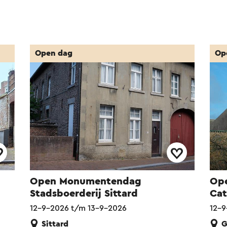
Open dag
Op
Open Monumentendag
Op
Stadsboerderij Sittard
Cat
12-9-2026 t/m 13-9-2026
12-9
Sittard
G