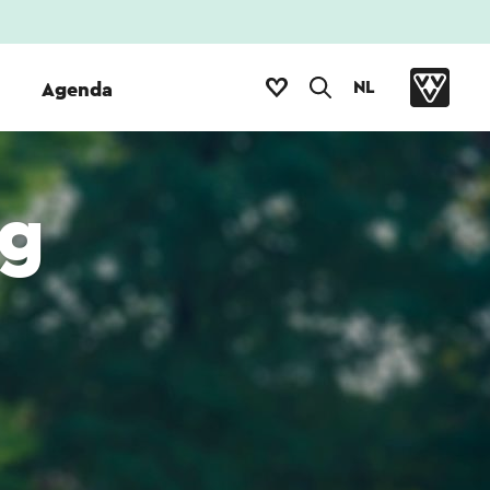
NL
Agenda
g