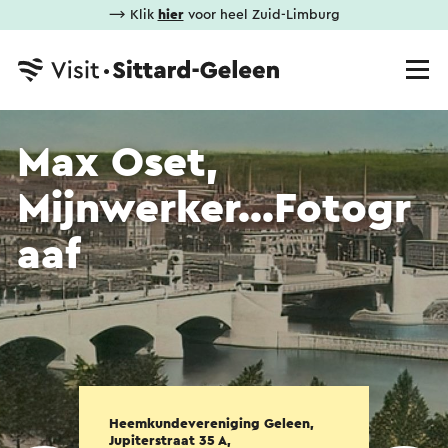
⟶ Klik
hier
voor heel Zuid-Limburg
Max Oset,
Mijnwerker...Fotogr
aaf
Heemkundevereniging Geleen,
Jupiterstraat 35 A,