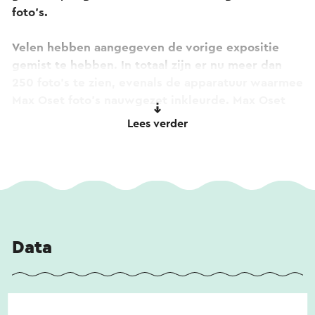
foto’s.
Velen hebben aangegeven de vorige expositie
gemist te hebben. In totaal zijn er nu meer dan
250 foto’s te zien, evenals de apparatuur waarmee
Max Oset foto’s nauwgezet inkleurde. Max Oset
kwam eind 1925 vanuit Duitsland naar Geleen om
Lees verder
in de pas geopende Staatsmijn Maurits te
werken.
Hij had fotograferen als hobby, drukte ze zelf af en
kleurde ze vaak nauwgezet in. De expositie is te
zien op maandag en donderdag van 14.00 tot
16.30 uur, dinsdag tussen 19.00 en 20.00 uur en
Data
elke eerste zaterdag van de maand van 9.30 tot
12.00 uur. Verder ook op afspraak.
7-8-2026 t/m 13-9-2026