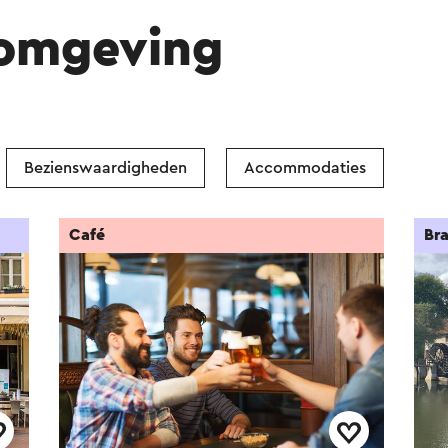
 omgeving
Bezienswaardigheden
Accommodaties
Café
Bra