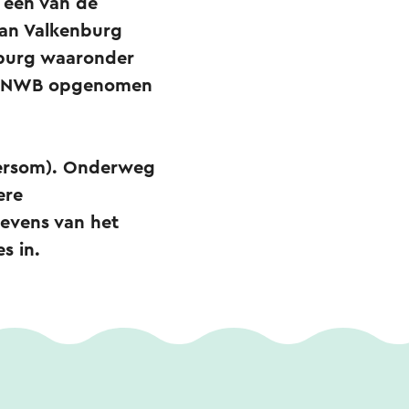
d een van de
 van Valkenburg
mburg waaronder
de ANWB opgenomen
ndersom). Onderweg
ere
tevens van het
es in.