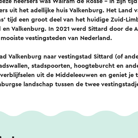
deze heersers was Walram de Rosse - in zijn tij
ders uit het adellijke huis Valkenburg. Het Land
s' tijd een groot deel van het huidige Zuid-Li
rd en Valkenburg. In 2021 werd Sittard door 
e mooiste vestingsteden van Nederland.
stad Valkenburg naar vestingstad Sittard (of a
adswallen, stadspoorten, hoogteburcht en and
erblijfselen uit de Middeleeuwen en geniet je 
mburgse landschap tussen de twee vestingstadj