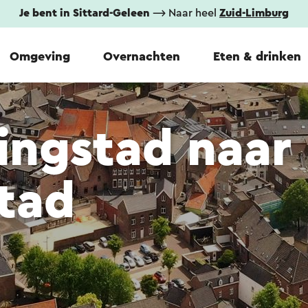
Je bent in Sittard-Geleen
⟶ Naar heel
Zuid-Limburg
Omgeving
Overnachten
Eten & drinken
ingstad naar
tad