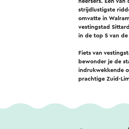
heersers. Een van 
strijdlustigste rid
omvatte in Walram
vestingstad Sitta
in de top 5 van d
Fiets van vesting
bewonder je de st
indrukwekkende ov
prachtige Zuid-Li