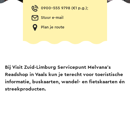
0900-555 9798 (€1 p.g.);
Stuur e-mail
Plan je route
Bij Visit Zuid-Limburg Servicepunt Melvana's
Readshop in Vaals kun je terecht voor toeristische
informatie, buskaarten, wandel- en fietskaarten én
streekproducten.