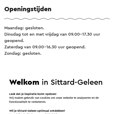
Openingstijden
Maandag: gesloten.
Dinsdag tot en met vrijdag van 09.00-17.30 uur
geopend.
Zaterdag van 09.00-16.30 uur geopend.
Zondag: gesloten.
Diensten
Welkom
in Sittard-Geleen
Geschenkbonnen
Leuk dat je inspiratie komt opdoen!
Wij maken gebruik van cookies om onze website te analyseren en de
Dagkaarten voor het openbaar vervoer
functionaliteit te verbeteren.
Toeristische boeken, kaarten en gidsen
Wil je Sittard-Geleen optimaal ontdekken?