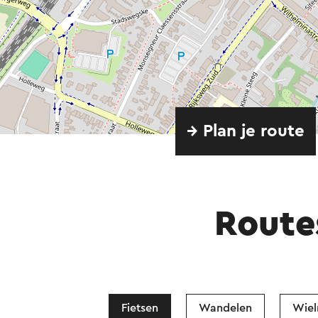
→ Plan je route
Route
Fietsen
Wandelen
Wiel