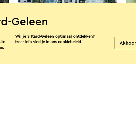
ard-Geleen
Wil je Sittard-Geleen optimaal ontdekken?
Camperplaats Sittard De Nieuwe
B&B
ite
Meer info vind je in ons
cookiebeleid
Akkoo
Hateboer
en.
S
Sittard
Bekijk meer
e pagina