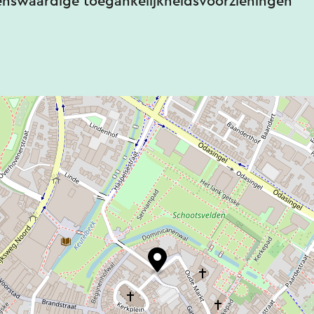
enswaardige toegankelijkheidsvoorzieningen