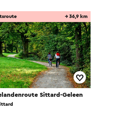
tsroute
→ 36,9 km
elandenroute Sittard-Geleen
ittard