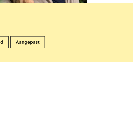
 Hof van Ophoven
rd
Aangepast
ittard