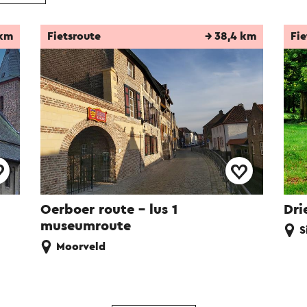
 km
Fietsroute
→ 38,4 km
Fie
Oerboer route – lus 1
Dri
museumroute
S
Moorveld