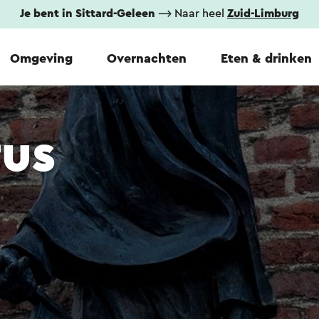
Je bent in Sittard-Geleen
⟶ Naar heel
Zuid-Limburg
Omgeving
Overnachten
Eten & drinken
rus