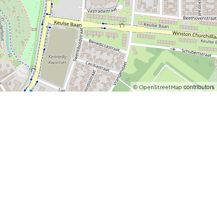
©
contributors
OpenStreetMap