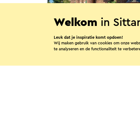
Welkom
in Sitt
Leuk dat je inspiratie komt opdoen!
B&B Casa Mia Sittard
Wij maken gebruik van cookies om onze webs
te analyseren en de functionaliteit te verbeter
Sittard
Deel dez