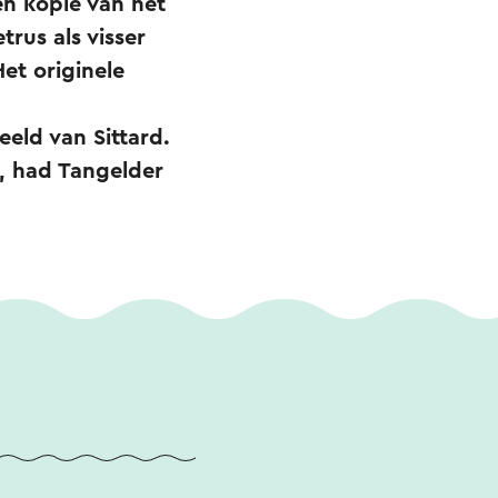
en kopie van het
trus als visser
et originele
eeld van Sittard.
, had Tangelder