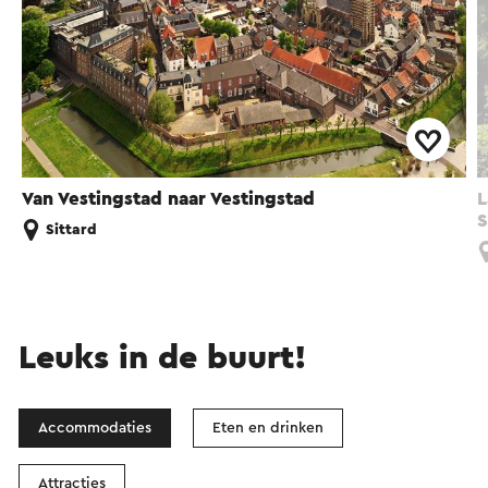
Van Vestingstad naar Vestingstad
L
S
Sittard
Leuks in de buurt!
Accommodaties
Eten en drinken
Attracties