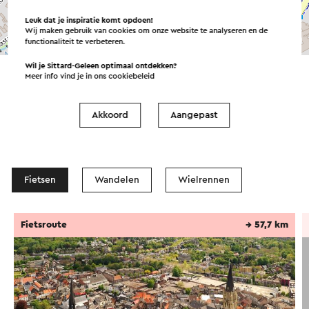
Leuk dat je inspiratie komt opdoen!
Wij maken gebruik van cookies om onze website te analyseren en de
©
contributors
OpenStreetMap
functionaliteit te verbeteren.
→ Plan je route
Wil je Sittard-Geleen optimaal ontdekken?
Meer info vind je in ons
cookiebeleid
Akkoord
Aangepast
Routes in de buurt
Fietsen
Wandelen
Wielrennen
Fietsroute
→ 57,7 km