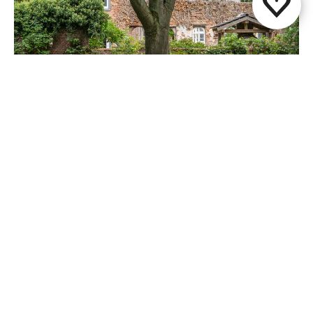
Paap1848
Papenhoven
Deel deze pagina
WhatsApp
Facebook
X
E-mail