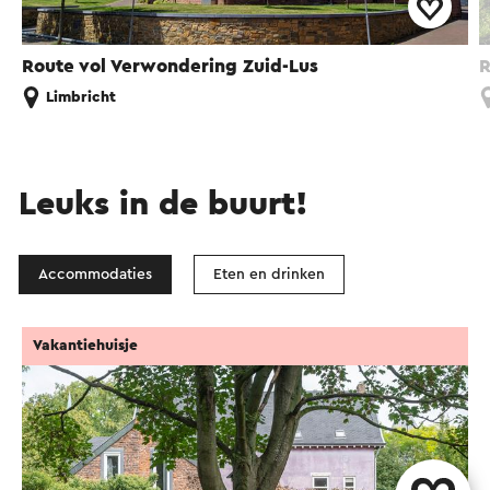
Route vol Verwondering Zuid-Lus
R
Limbricht
Leuks in de buurt!
Accommodaties
Eten en drinken
Vakantiehuisje