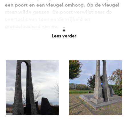
een poort en een vleugel omhoog. Op de vleugel
staan wilde ganzen. De poort verwijst naar de
overtocht van toen en de vrijheid en
grenzeloosheid van nu.
Lees verder
Willem van Oranje ondernam de oversteek bij het
begin van de Tachtigjarige Oorlog die gekend is
als de Nederlandse Opstand tegen de Spaanse
Rijk ten tijde van Filips II, landsheer van de
Spaanse Nederlanden. Zijn leger telde 14.000
voetknechten en 7.000 ruiters die vanuit
Duitsland waren vertrokken. Aan de overzijde van
de Maas kwam Willem met zijn leger in Stokkem
terecht. Hij was niet welkom in het kasteel. De
kasteelheer van Nieuwenborgh en de bevolking
waren aangemaand door een vertegenwoordiger
van de prins-bisschop van Luik om zich af te keren
van de nieuwe leer. De stad had erg te lijden