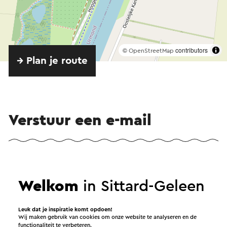
©
contributors
OpenStreetMap
→ Plan je route
Verstuur een e-mail
Verstuur een mail naar Oorlogsmonument op de
brug Obbicht. Je bericht wordt na een klik op
Welkom
in Sittard-Geleen
“Verstuur” direct verstuurd. In onze privacy
verklaring staat hoe Visit Zuid-Limburg met jouw
Leuk dat je inspiratie komt opdoen!
Wij maken gebruik van cookies om onze website te analyseren en de
persoonsgegevens omgaat.
functionaliteit te verbeteren.