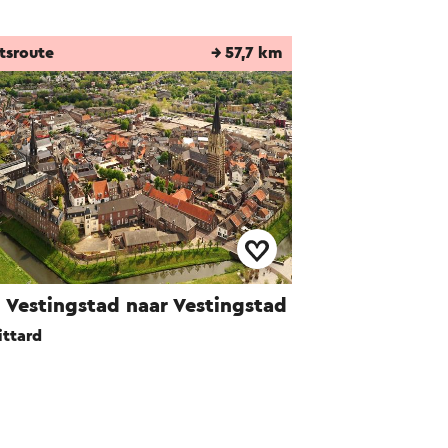
tsroute
→ 57,7 km
 Vestingstad naar Vestingstad
ittard