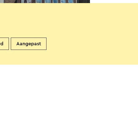
inningshuis Regina Carmeli
ittard
rd
Aangepast