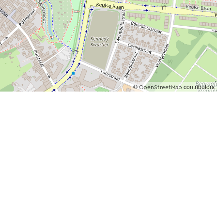
©
contributors
OpenStreetMap