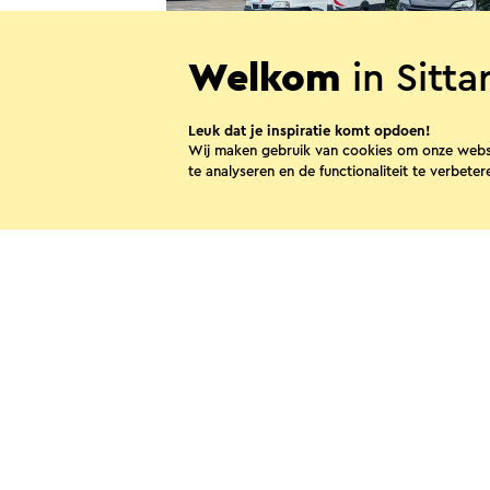
Welkom
in Sitt
Camperplaats Sittard De Nieu
Leuk dat je inspiratie komt opdoen!
Hateboer
Wij maken gebruik van cookies om onze webs
te analyseren en de functionaliteit te verbeter
Sittard
Deel dez