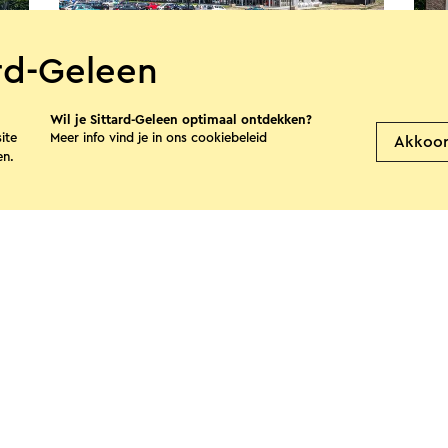
ard-Geleen
we
Fletcher Wellness Hotel Sittard
Bez
Wil je Sittard-Geleen optimaal ontdekken?
Sittard
S
ite
Meer info vind je in ons
cookiebeleid
Akkoo
en.
Bekijk meer
e pagina