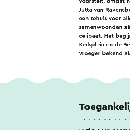
voorstelt, omdat he
Jutta van Ravensber
een tehuis voor a
samenwoonden als 
celibaat. Het begi
Kerkplein en de B
vroeger bekend al
Toegankeli