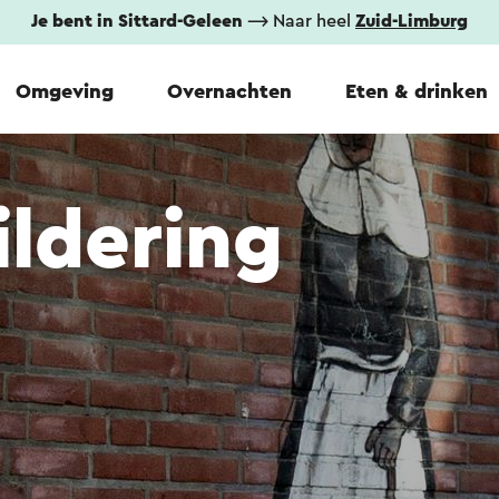
Je bent in Sittard-Geleen
⟶ Naar heel
Zuid-Limburg
Omgeving
Overnachten
Eten & drinken
ldering