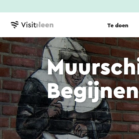
Te doen
Muurschi
Begijnen