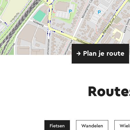
→ Plan je route
Route
Fietsen
Wandelen
Wiel