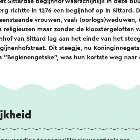
t Sittardse begijnhof waarschijnlijk in deze buu
g richtte in 1276 een begijnhof op in Sittard. Di
lleenstaande vrouwen, vaak (oorlogs)weduwen, 
religieuzen maar zonder de kloostergeloften 
jnhof van Sittard lag aan het einde van het stee
egijnenhofstraat. Dit steegje, nu Koninginneg
s "Begienengetske", was hun kortste weg naar 
jkheid