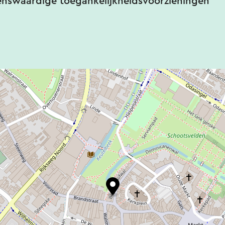
enswaardige toegankelijkheidsvoorzieningen