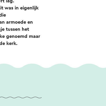
rt lag.
t was in eigenlijk
die
van armoede en
gje tussen het
etske genoemd maar
de kerk.