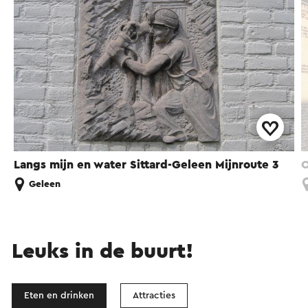
Langs mijn en water Sittard-Geleen Mijnroute 3
O
Geleen
Leuks in de buurt!
Eten en drinken
Attracties