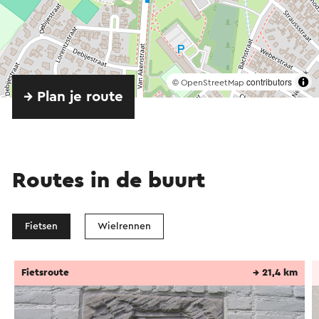
©
contributors
OpenStreetMap
→ Plan je route
Routes in de buurt
Fietsen
Wielrennen
Fietsroute
→ 21,4 km