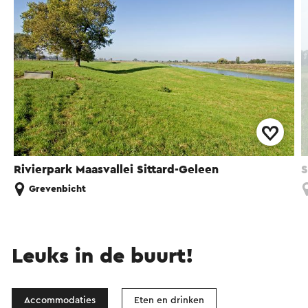
Rivierpark Maasvallei Sittard-Geleen
S
Grevenbicht
Leuks in de buurt!
Accommodaties
Eten en drinken