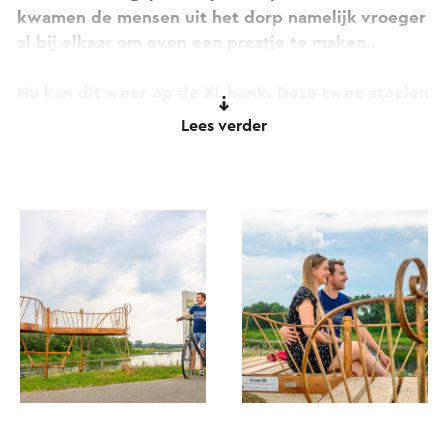
kwamen de mensen uit het dorp namelijk vroeger
al bij elkaar om even een praatje te maken.
Nu kan dit weer op de XL bank. Deze twee stoelen
zijn daarom met elkaar verbonden. Klim er op en
Lees verder
voer een goed gesprek met elkaar, geniet van
elkaars gezelschap en van het mooie uitzicht.
Maak een selfie, gebruik #MaasrouteLimburg en
lees hier
meer over deze bijzondere
kunstwerken.