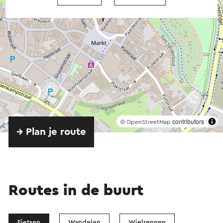
©
contributors
OpenStreetMap
→ Plan je route
Routes in de buurt
Fietsen
Wandelen
Wielrennen