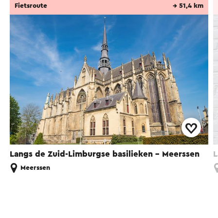
Fietsroute
→ 51,4 km
Langs de Zuid-Limburgse basilieken - Meerssen
L
Meerssen