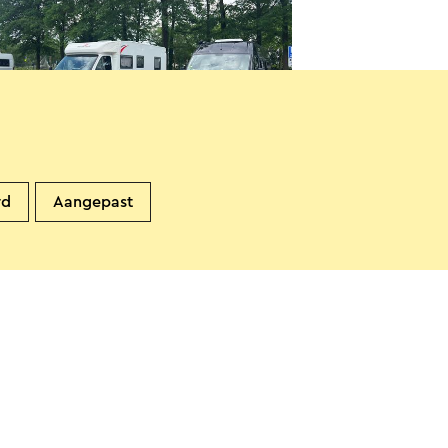
perplaats Sittard De Nieuwe
rd
Aangepast
eboer
ittard