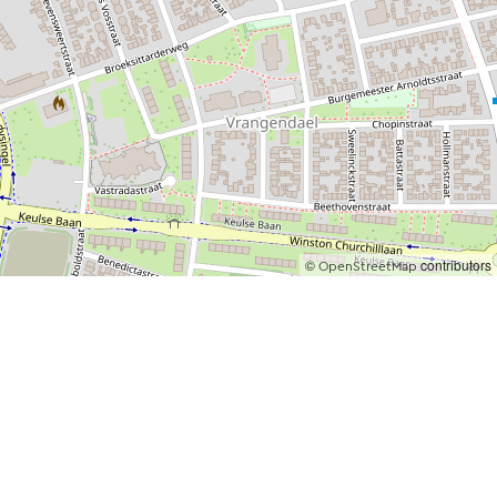
©
contributors
OpenStreetMap