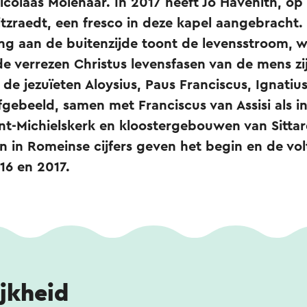
olaas Molenaar. In 2017 heeft Jo Havenith, op i
itzraedt, een fresco in deze kapel aangebracht.
ing aan de buitenzijde toont de levensstroom, 
e verrezen Christus levensfasen van de mens zi
n de jezuïeten Aloysius, Paus Franciscus, Ignatiu
fgebeeld, samen met Franciscus van Assisi als in
nt-Michielskerk en kloostergebouwen van Sittar
n in Romeinse cijfers geven het begin en de vol
16 en 2017.
jkheid