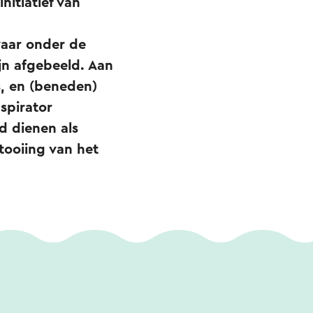
nitiatief van
waar onder de
jn afgebeeld. Aan
s, en (beneden)
spirator
d dienen als
tooiing van het