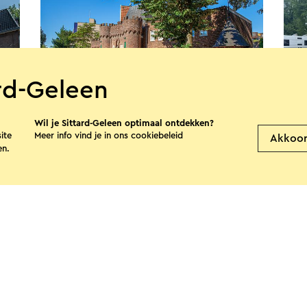
ard-Geleen
Wil je Sittard-Geleen optimaal ontdekken?
B&B Casa Mia Sittard
Cam
ite
Meer info vind je in ons
cookiebeleid
Akkoo
Hat
en.
Sittard
S
Bekijk meer