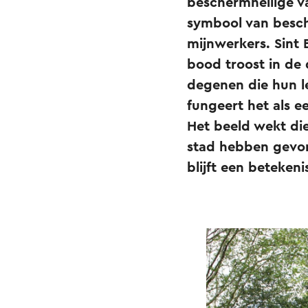
beschermheilige va
symbool van besch
mijnwerkers. Sint
bood troost in de
degenen die hun l
fungeert het als e
Het beeld wekt di
stad hebben gevor
blijft een beteke