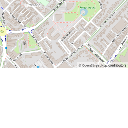
©
contributors
OpenStreetMap