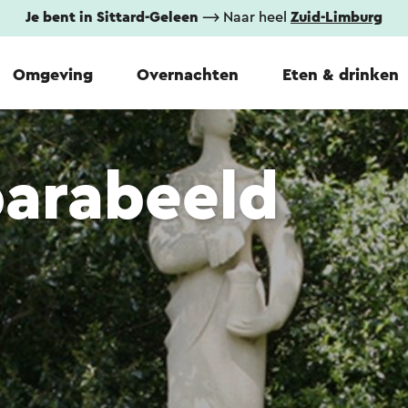
Je bent in Sittard-Geleen
⟶ Naar heel
Zuid-Limburg
Omgeving
Overnachten
Eten & drinken
barabeeld