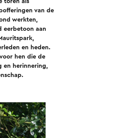
 toren als
pofferingen van de
rond werkten,
nd eerbetoon aan
Mauritspark,
verleden en heden.
voor hen die de
 en herinnering,
enschap.