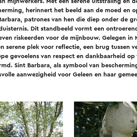
n mijnwerkers. Met een serene uitstraling en de
erming, herinnert het beeld aan de moed en o
 Barbara, patrones van hen die diep onder de g
 duisternis. Dit standbeeld vormt een ontroere
even riskeerden voor de mijnbouw. Gelegen in 
en serene plek voor reflectie, een brug tussen 
epe gevoelens van respect en dankbaarheid op 
md. Sint Barbara, als symbool van bescherming
nisvolle aanwezigheid voor Geleen en haar geme