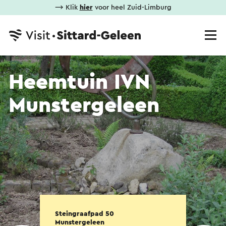
⟶ Klik
hier
voor heel Zuid-Limburg
Heemtuin IVN
Munstergeleen
Steingraafpad 50
Munstergeleen