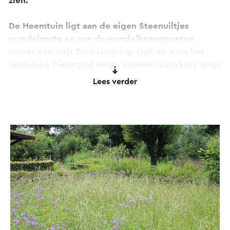
zien.
De Heemtuin ligt aan de eigen Steenuiltjes
wandelroute en aan de wandelknooppunten
routes van Visit Zuid Limburg. Ook als men het
landelijke Pieterpad volgt, komen bezoekers langs
onze Heemtuin.
Lees verder
De Heemtuin is goed bereikbaar te voet of met de
fiets en er zijn fietsrekken in de Heemtuin
aanwezig. De dichtstbijzijnde parkeerplaats voor
auto’s is gelegen bij het dorpje Windraak aan de
Botkuilweg. Vanuit deze parkeerplaats is het 1,4
km wandelen naar de Heemtuin. De IVN Heemtuin
wordt met bordjes aangegeven.
Met het OV is de Heemtuin bereikbaar via NS
station Sittard. Daar neemt u bus 36 of 37 richting