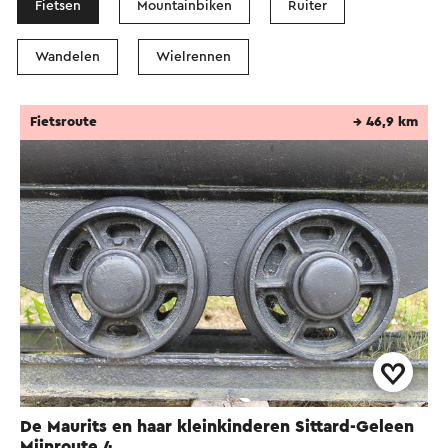
Fietsen
Mountainbiken
Ruiter
Wandelen
Wielrennen
Fietsroute
→ 46,9 km
De Maurits en haar kleinkinderen Sittard-Geleen
Mijnroute 4