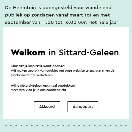
De Heemtuin is opengesteld voor wandelend
Er zijn enkele bijenkasten aanwezig in onze
publiek op zondagen vanaf maart tot en met
Heemtuin met bijenvolken, die worden verzorgd
september van 11.00 tot 16.00 uur. Het hele jaar
door onze imkers.
Ook is een vogelkijkwand
door zijn bezoekers ook welkom tijdens de
aanwezig met een voederplaats voor vogels in ons
reguliere onderhoudswerkzaamheden in de tuin op
gebied.
Bij diverse biotopen of
zaterdagochtend en op maandagochtend tussen
landschapselementen is een infobord geplaatst
Welkom
in Sittard-Geleen
9.00 en 12.00 uur. Bij slechte
met daarop foto’s en informatie over de in dit
weersomstandigheden is de Heemtuin mogelijk
gebied aanwezige planten.
gesloten. Buiten deze tijden is het voor groepen
Leuk dat je inspiratie komt opdoen!
Wij maken gebruik van cookies om onze website te analyseren en de
mogelijk om een afspraak voor een bezoek te
functionaliteit te verbeteren.
maken via het telefoonnummer 06 470 10 132 of via
Wil je Sittard-Geleen optimaal ontdekken?
de website.
Meer info vind je in ons
cookiebeleid
Akkoord
Aangepast
Toegankelijkheid