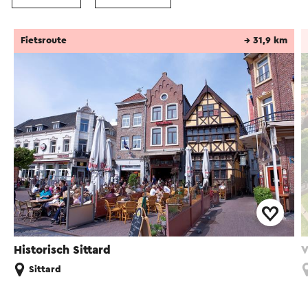
Fietsroute
→ 31,9 km
Historisch Sittard
V
Sittard