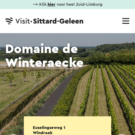
⟶ Klik
hier
voor heel Zuid-Limburg
Domaine de
Winteraecke
Euselingseweg 1
Windraak