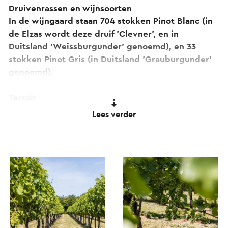
Druivenrassen en wijnsoorten
In de wijngaard staan 704 stokken Pinot Blanc (in
de Elzas wordt deze druif 'Clevner', en in
Duitsland 'Weissburgunder' genoemd), en 33
stokken Pinot Gris (in Duitsland 'Grauburgunder'
genoemd).
Terroir
De wijngaard ligt in het noordelijkste deel van het
Lees verder
Limburgse löss gebied. De bovenlaag bestaat tot
een diepte van 4 meter uit bruine en
kalkhoudende löss. Daaronder bestaat de bodem
tot een diepte van circa 13 meter uit grof zand,
grind en kiezel.
Landschap en klimaat
De wijngaard is gelegen op een hoogte van 107
meter in een open gebied met een perfecte