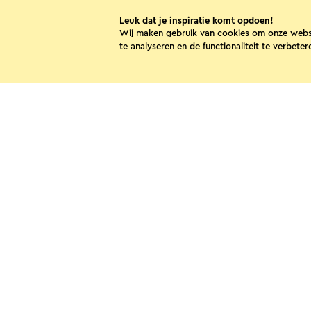
Leuk dat je inspiratie komt opdoen!
B&B Hof van Ophoven
Wij maken gebruik van cookies om onze webs
te analyseren en de functionaliteit te verbeter
Sittard
Deel dez
WhatsApp