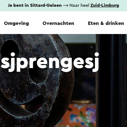
Je bent in Sittard-Geleen
⟶ Naar heel
Zuid-Limburg
Omgeving
Overnachten
Eten & drinken
sjprengesj