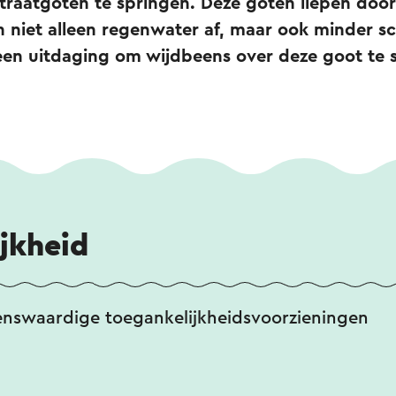
traatgoten te springen. Deze goten liepen doo
 niet alleen regenwater af, maar ook minder s
een uitdaging om wijdbeens over deze goot te 
jkheid
enswaardige toegankelijkheidsvoorzieningen