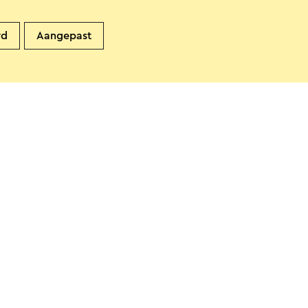
perplaats Sittard De Nieuwe
rd
Aangepast
eboer
ittard