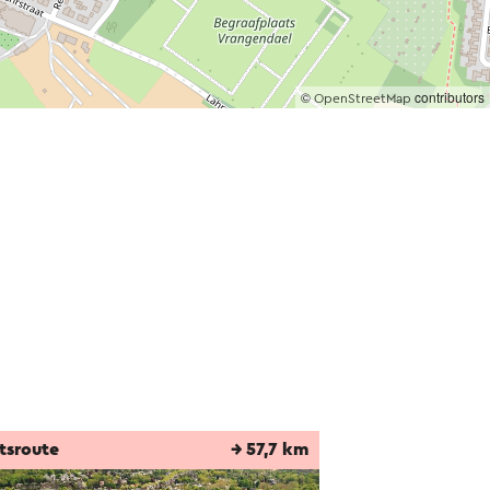
©
contributors
OpenStreetMap
tsroute
→ 57,7 km