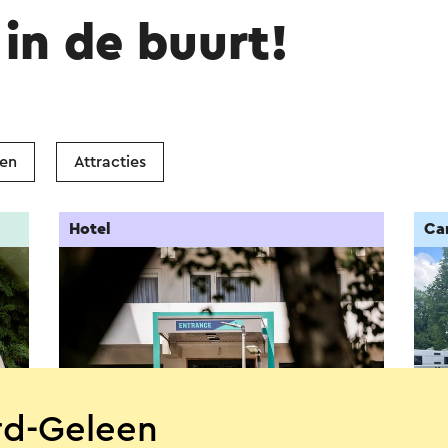
in de buurt!
ken
Attracties
Hotel
Ca
ard-Geleen