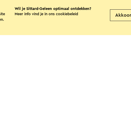
Wil je Sittard-Geleen optimaal ontdekken?
The Tower
Cam
ite
Meer info vind je in ons
cookiebeleid
Akkoo
Hat
en.
Sittard
S
Bekijk meer
e pagina
Facebook
X
E-mail