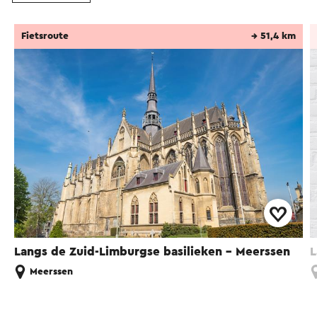
Fietsroute
→ 51,4 km
Langs de Zuid-Limburgse basilieken - Meerssen
L
Meerssen