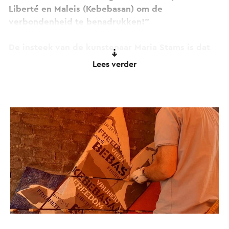
Liberté en Maleis (Kebebasan) om de
verbondenheid te benadrukken!”
De insteek van de kunstenaar Maria Stams is dat
het kunstwerk bij de kijker gedachten oproept en
Lees verder
dat het werk blijft boeien, dat de kijker steeds
weer andere dingen ziet:
De vogel met vrijheid in alle talen...
De vogels associëren we met het onbegrensde,
het vrij leven voor iedereen, het is universeel.
Bebas, Vrijheid in elke taal, voor elke mens.
Mooi gegeven om uit te beelden!
Op google zocht zij info over de Molukken:
“Molukken eilanden, Molukken vlag, Molukken
geschiedenis”