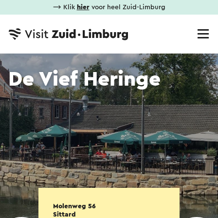
⟶ Klik
hier
voor heel Zuid-Limburg
De Vief Heringe
Molenweg 56
Sittard