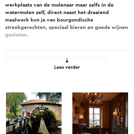
werkplaats van de molenaar maar zelfs in de
watermolen zelf, direct naast het draaiend
maalwerk kun je van bourgondische
streekgerechten, speciaal bieren en goede wijnen
genieten.
Met twee grote terrassen direct aan de waterkant
is Buitenplaats De Vief Heringe een ideale
pleisterplaats, waar je in alle rust van Limburgse
Lees verder
gastvrijheid kunt genieten.
De Vief Heringe in het stadspark van Sittard biedt
ook ruimte voor groepen, bijeenkomsten,
koffietafels, feesten en vergaderingen. Door de
verschillende ruimten is er altijd wel een
passende mogelijkheid te reserveren voor tien tot
ruim honderd gasten.