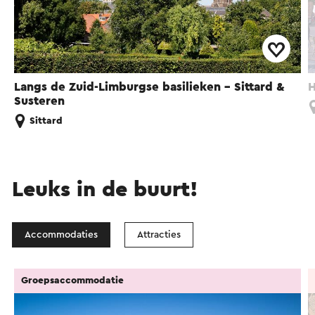
Langs de Zuid-Limburgse basilieken - Sittard &
H
Susteren
Sittard
Leuks in de buurt!
Accommodaties
Attracties
Groepsaccommodatie