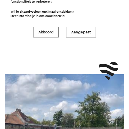
functionaliteit te verbeteren.
Wil je Sittard-Geleen optimaal ontdekken?
Stap & Hap Sittard
Meer info vind je in ons
cookiebeleid
→
Duur 3 uur
•
Prijs € 17,50. Dagelijks van 11.00 tot 16.00 uur.
M.u.v. feestdagen.
Akkoord
Aangepast
Sittard