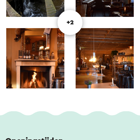
Vanuit De Vief Heringe zijn een aantal
wandelroutes uitgezet.
+2
Met z'n ouderwetse gezelligheid is De Vief
Heringe een gastvrij en warm welkom voor
iedereen.