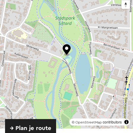
©
contributors
OpenStreetMap
→ Plan je route