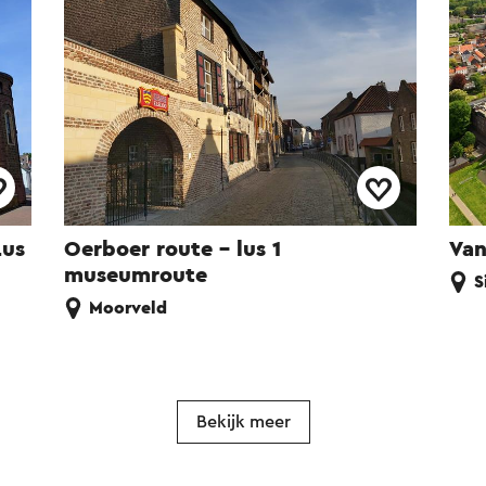
Lus
Oerboer route – lus 1
Van
museumroute
S
Moorveld
Bekijk meer