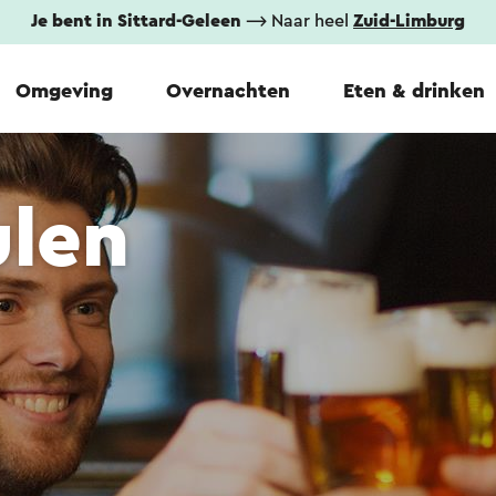
Je bent in Sittard-Geleen
⟶ Naar heel
Zuid-Limburg
Omgeving
Overnachten
Eten & drinken
ulen