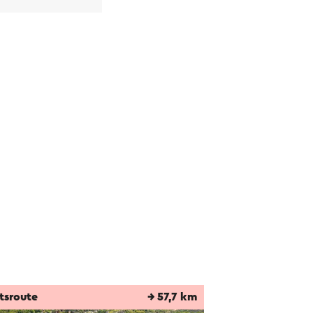
tsroute
→ 57,7 km