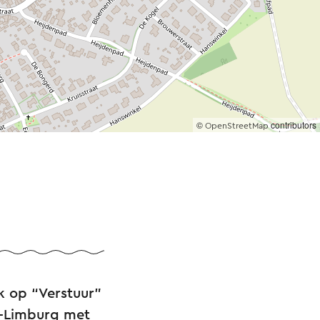
©
contributors
OpenStreetMap
ik op “Verstuur”
id-Limburg met