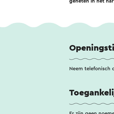
geheten in het har
Openingst
Neem telefonisch 
Toegankeli
Er zijn geen noem