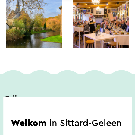
Prijs
Welkom
in Sittard-Geleen
€ 39,50 per persoon, inclusief concert en lunch.