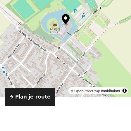
©
contributors
OpenStreetMap
→ Plan je route